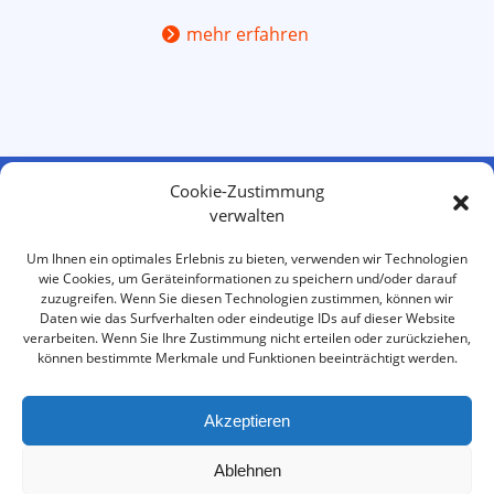
mehr erfahren
Cookie-Zustimmung
ask@co – Sprachendienst GmbH
verwalten
Friedrichstr. 95 / POB 63
Um Ihnen ein optimales Erlebnis zu bieten, verwenden wir Technologien
wie Cookies, um Geräteinformationen zu speichern und/oder darauf
10117 Berlin | Deutschland
zuzugreifen. Wenn Sie diesen Technologien zustimmen, können wir
Daten wie das Surfverhalten oder eindeutige IDs auf dieser Website
verarbeiten. Wenn Sie Ihre Zustimmung nicht erteilen oder zurückziehen,
+49 30 57 79 54 78
können bestimmte Merkmale und Funktionen beeinträchtigt werden.
+49 30 57 79 54 79
Akzeptieren
info@askco.de
Ablehnen